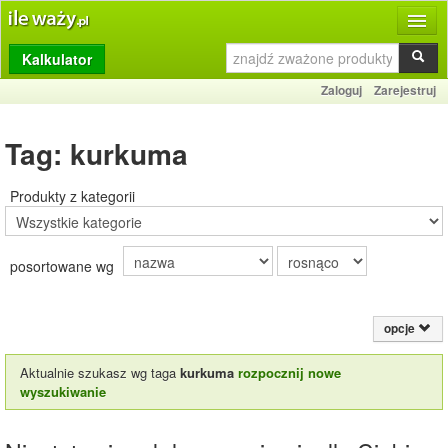
Kalkulator
Produkty
Zaloguj
Zarejestruj
Dziennik
Tag: kurkuma
Przelicznik
Porównywarka
Produkty z kategorii
Porady
posortowane wg
Słownik
O stronie
opcje
Kontakt
Aktualnie szukasz wg taga
kurkuma
rozpocznij nowe
wyszukiwanie