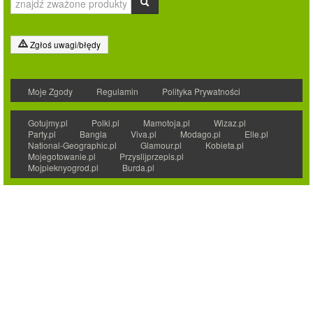
Zgłoś uwagi/błędy
Moje Zgody
Regulamin
Polityka Prywatności
Gotujmy.pl
Polki.pl
Mamotoja.pl
Wizaz.pl
Party.pl
Bangla
Viva.pl
Modago.pl
Elle.pl
National-Geographic.pl
Glamour.pl
Kobieta.pl
Mojegotowanie.pl
Przyslijprzepis.pl
Mojpieknyogrod.pl
Burda.pl