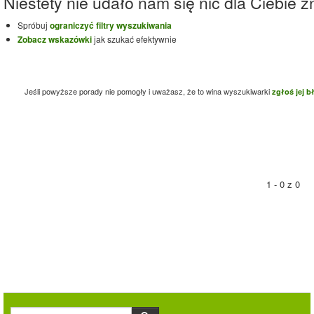
Niestety nie udało nam się nic dla Ciebie zn
Spróbuj
ograniczyć filtry wyszukiwania
Zobacz wskazówki
jak szukać efektywnie
Jeśli powyższe porady nie pomogły i uważasz, że to wina wyszukiwarki
zgłoś jej b
1 - 0 z 0