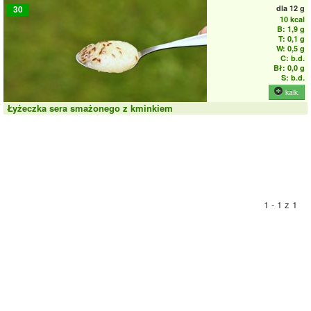
dla
12 g
30
10 kcal
B: 1,9 g
T: 0,1 g
W: 0,5 g
C: b.d.
Bł: 0,0 g
S: b.d.
kalk.
Łyżeczka sera smażonego z kminkiem
1 - 1 z 1