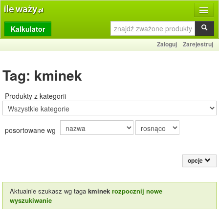
Kalkulator
Produkty
Zaloguj
Zarejestruj
Dziennik
Tag: kminek
Przelicznik
Porównywarka
Produkty z kategorii
Porady
posortowane wg
Słownik
O stronie
opcje
Kontakt
Aktualnie szukasz wg taga
kminek
rozpocznij nowe
wyszukiwanie