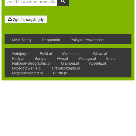
Zgłoś uwagi/błędy
Moje Zgody
Regulamin
Polityka Prywatności
Gotujmy.pl
Polki.pl
Mamotoja.pl
Wizaz.pl
Party.pl
Bangla
Viva.pl
Modago.pl
Elle.pl
National-Geographic.pl
Glamour.pl
Kobieta.pl
Mojegotowanie.pl
Przyslijprzepis.pl
Mojpieknyogrod.pl
Burda.pl