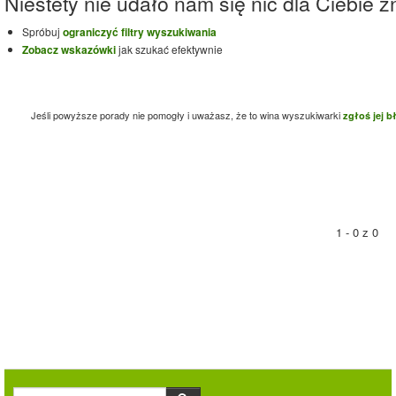
Niestety nie udało nam się nic dla Ciebie zn
Spróbuj
ograniczyć filtry wyszukiwania
Zobacz wskazówki
jak szukać efektywnie
Jeśli powyższe porady nie pomogły i uważasz, że to wina wyszukiwarki
zgłoś jej b
1 - 0 z 0