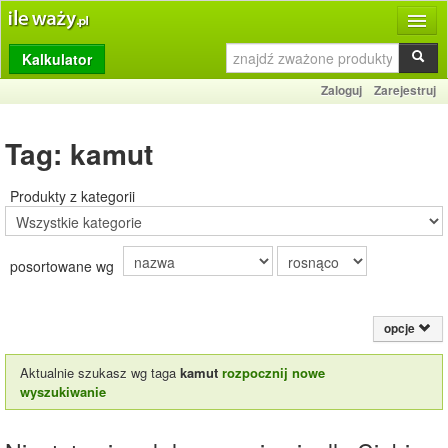
Kalkulator
Produkty
Zaloguj
Zarejestruj
Dziennik
Tag: kamut
Przelicznik
Porównywarka
Produkty z kategorii
Porady
posortowane wg
Słownik
O stronie
opcje
Kontakt
Aktualnie szukasz wg taga
kamut
rozpocznij nowe
wyszukiwanie