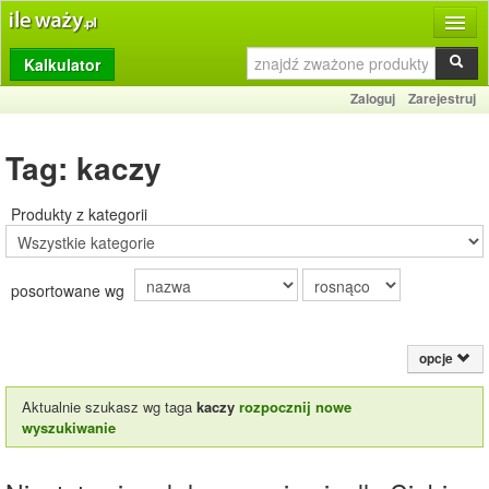
Kalkulator
Produkty
Zaloguj
Zarejestruj
Dziennik
Tag: kaczy
Przelicznik
Porównywarka
Produkty z kategorii
Porady
posortowane wg
Słownik
O stronie
opcje
Kontakt
Aktualnie szukasz wg taga
kaczy
rozpocznij nowe
wyszukiwanie