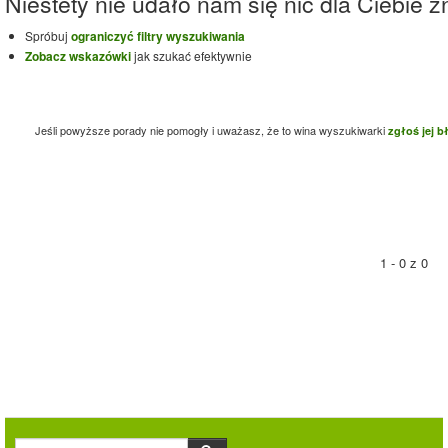
Niestety nie udało nam się nic dla Ciebie zn
Spróbuj
ograniczyć filtry wyszukiwania
Zobacz wskazówki
jak szukać efektywnie
Jeśli powyższe porady nie pomogły i uważasz, że to wina wyszukiwarki
zgłoś jej b
1 - 0 z 0