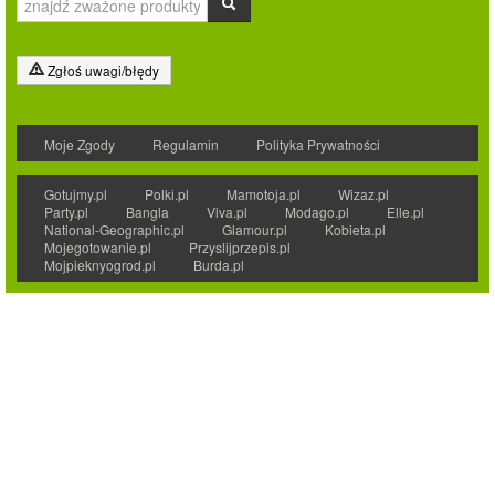
Zgłoś uwagi/błędy
Moje Zgody
Regulamin
Polityka Prywatności
Gotujmy.pl
Polki.pl
Mamotoja.pl
Wizaz.pl
Party.pl
Bangla
Viva.pl
Modago.pl
Elle.pl
National-Geographic.pl
Glamour.pl
Kobieta.pl
Mojegotowanie.pl
Przyslijprzepis.pl
Mojpieknyogrod.pl
Burda.pl