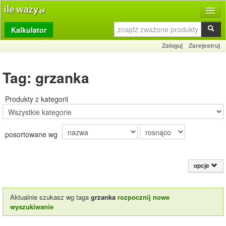
Kalkulator
Produkty
Zaloguj
Zarejestruj
Dziennik
Tag: grzanka
Przelicznik
Porównywarka
Produkty z kategorii
Porady
posortowane wg
Słownik
O stronie
opcje
Kontakt
Aktualnie szukasz wg taga
grzanka
rozpocznij nowe
wyszukiwanie