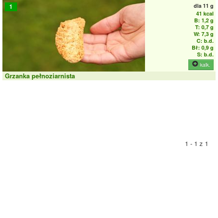
dla
11 g
1
41 kcal
B: 1,2 g
T: 0,7 g
W: 7,3 g
C: b.d.
Bł: 0,9 g
S: b.d.
kalk.
Grzanka pełnoziarnista
1 - 1 z 1