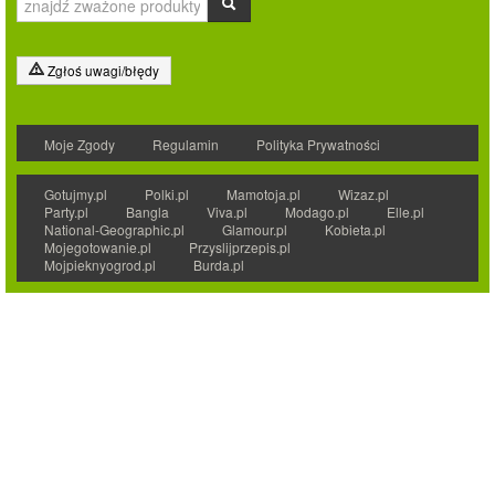
Zgłoś uwagi/błędy
Moje Zgody
Regulamin
Polityka Prywatności
Gotujmy.pl
Polki.pl
Mamotoja.pl
Wizaz.pl
Party.pl
Bangla
Viva.pl
Modago.pl
Elle.pl
National-Geographic.pl
Glamour.pl
Kobieta.pl
Mojegotowanie.pl
Przyslijprzepis.pl
Mojpieknyogrod.pl
Burda.pl