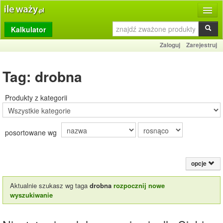
Kalkulator
Produkty
Zaloguj
Zarejestruj
Dziennik
Tag: drobna
Przelicznik
Porównywarka
Produkty z kategorii
Porady
posortowane wg
Słownik
O stronie
opcje
Kontakt
Aktualnie szukasz wg taga
drobna
rozpocznij nowe
wyszukiwanie