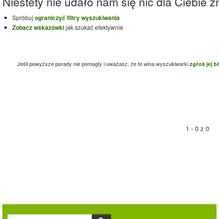
Niestety nie udało nam się nic dla Ciebie zn
Spróbuj
ograniczyć filtry wyszukiwania
Zobacz wskazówki
jak szukać efektywnie
Jeśli powyższe porady nie pomogły i uważasz, że to wina wyszukiwarki
zgłoś jej b
1 - 0 z 0