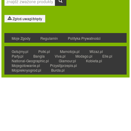
Zgłoś uwagi/błędy
Moje Zgody
Regulamin
Polityka Prywatności
Gotujmy.pl
Polki.pl
Mamotoja.pl
Wizaz.pl
Party.pl
Bangla
Viva.pl
Modago.pl
Elle.pl
National-Geographic.pl
Glamour.pl
Kobieta.pl
Mojegotowanie.pl
Przyslijprzepis.pl
Mojpieknyogrod.pl
Burda.pl