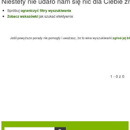
Niestety nie udało nam się nic dla Ciebie zn
Spróbuj
ograniczyć filtry wyszukiwania
Zobacz wskazówki
jak szukać efektywnie
Jeśli powyższe porady nie pomogły i uważasz, że to wina wyszukiwarki
zgłoś jej b
1 - 0 z 0