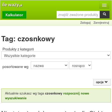
Kalkulator
Produkty
Zaloguj
Zarejestruj
Dziennik
Tag: czosnkowy
Przelicznik
Porównywarka
Produkty z kategorii
Porady
posortowane wg
Słownik
O stronie
opcje
Kontakt
Aktualnie szukasz wg taga
czosnkowy
rozpocznij nowe
wyszukiwanie