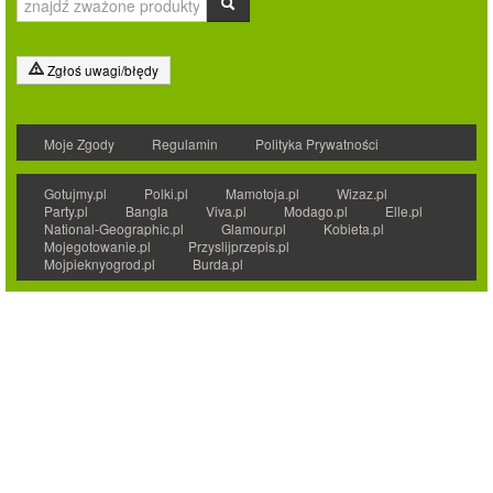
Zgłoś uwagi/błędy
Moje Zgody
Regulamin
Polityka Prywatności
Gotujmy.pl
Polki.pl
Mamotoja.pl
Wizaz.pl
Party.pl
Bangla
Viva.pl
Modago.pl
Elle.pl
National-Geographic.pl
Glamour.pl
Kobieta.pl
Mojegotowanie.pl
Przyslijprzepis.pl
Mojpieknyogrod.pl
Burda.pl