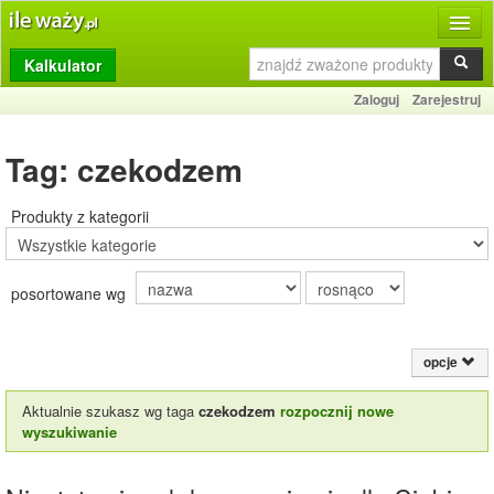
Kalkulator
Produkty
Zaloguj
Zarejestruj
Dziennik
Tag: czekodzem
Przelicznik
Porównywarka
Produkty z kategorii
Porady
posortowane wg
Słownik
O stronie
opcje
Kontakt
Aktualnie szukasz wg taga
czekodzem
rozpocznij nowe
wyszukiwanie