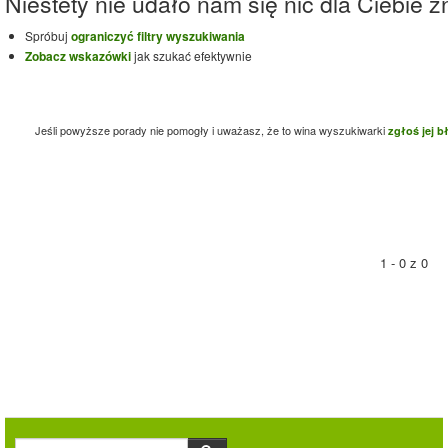
Niestety nie udało nam się nic dla Ciebie zn
Spróbuj
ograniczyć filtry wyszukiwania
Zobacz wskazówki
jak szukać efektywnie
Jeśli powyższe porady nie pomogły i uważasz, że to wina wyszukiwarki
zgłoś jej b
1 - 0 z 0