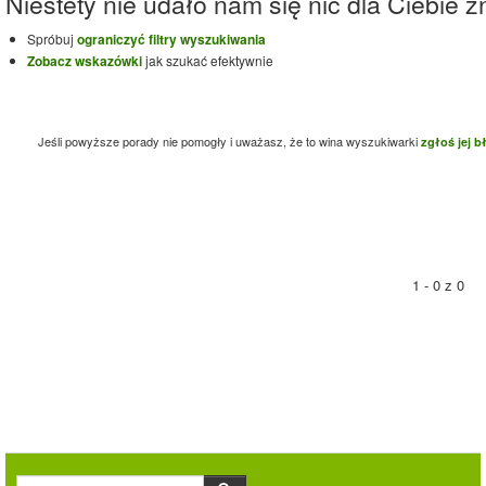
Niestety nie udało nam się nic dla Ciebie zn
Spróbuj
ograniczyć filtry wyszukiwania
Zobacz wskazówki
jak szukać efektywnie
Jeśli powyższe porady nie pomogły i uważasz, że to wina wyszukiwarki
zgłoś jej b
1 - 0 z 0