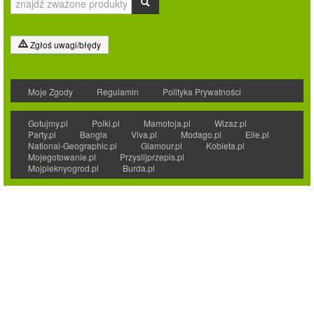
Zgłoś uwagi/błędy
Moje Zgody
Regulamin
Polityka Prywatności
Gotujmy.pl
Polki.pl
Mamotoja.pl
Wizaz.pl
Party.pl
Bangla
Viva.pl
Modago.pl
Elle.pl
National-Geographic.pl
Glamour.pl
Kobieta.pl
Mojegotowanie.pl
Przyslijprzepis.pl
Mojpieknyogrod.pl
Burda.pl