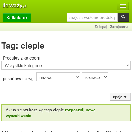
Kalkulator
Produkty
Zaloguj
Zarejestruj
Dziennik
Tag: cieple
Przelicznik
Porównywarka
Produkty z kategorii
Porady
posortowane wg
Słownik
O stronie
opcje
Kontakt
Aktualnie szukasz wg taga
cieple
rozpocznij nowe
wyszukiwanie