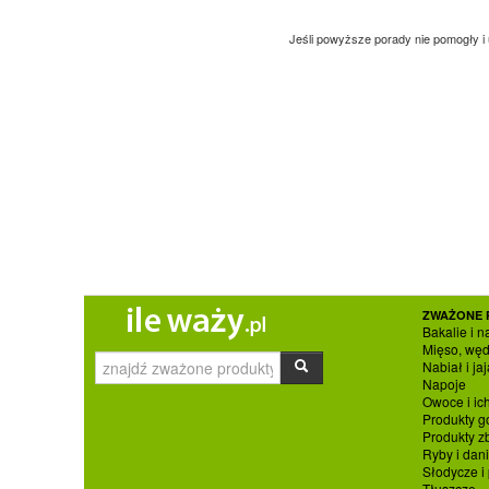
Jeśli powyższe porady nie pomogły i
ZWAŻONE 
Bakalie i n
Mięso, węd
Nabiał i jaj
Napoje
Owoce i ic
Produkty g
Produkty 
Ryby i dan
Słodycze i
Tłuszcze