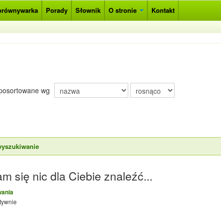
orównywarka
Porady
Słownik
O stronie
Kontakt
posortowane wg
wyszukiwanie
m się nic dla Ciebie znaleźć...
wania
tywnie