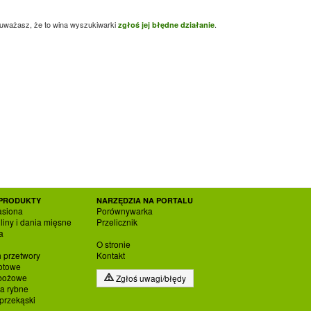
 uważasz, że to wina wyszukiwarki
.
zgłoś jej błędne działanie
PRODUKTY
NARZĘDZIA NA PORTALU
asiona
Porównywarka
liny i dania mięsne
Przelicznik
a
O stronie
h przetwory
Kontakt
otowe
zbożowe
Zgłoś uwagi/błędy
ia rybne
 przekąski