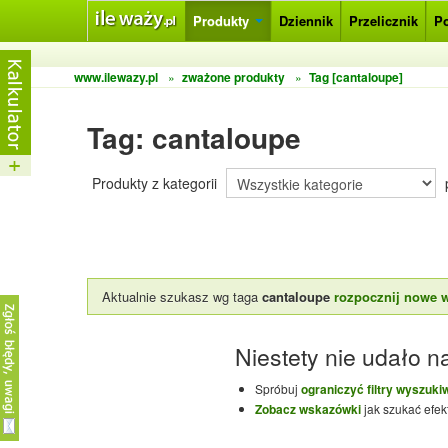
Produkty
Dziennik
Przelicznik
P
www.ilewazy.pl
»
zważone produkty
»
Tag [cantaloupe]
Tag: cantaloupe
Produkty z kategorii
Aktualnie szukasz wg taga
cantaloupe
rozpocznij nowe 
Niestety nie udało na
Spróbuj
ograniczyć filtry wyszuki
Zobacz wskazówki
jak szukać efek