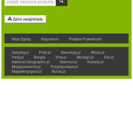
Zgłoś uwagi/błędy
Moje Zgody
Regulamin
Polityka Prywatności
Gotujmy.pl
Polki.pl
Mamotoja.pl
Wizaz.pl
Party.pl
Bangla
Viva.pl
Modago.pl
Elle.pl
National-Geographic.pl
Glamour.pl
Kobieta.pl
Mojegotowanie.pl
Przyslijprzepis.pl
Mojpieknyogrod.pl
Burda.pl