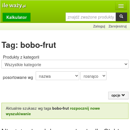
Kalkulator
Produkty
Zaloguj
Zarejestruj
Dziennik
Tag: bobo-frut
Przelicznik
Porównywarka
Produkty z kategorii
Porady
posortowane wg
Słownik
O stronie
opcje
Kontakt
Aktualnie szukasz wg taga
bobo-frut
rozpocznij nowe
wyszukiwanie