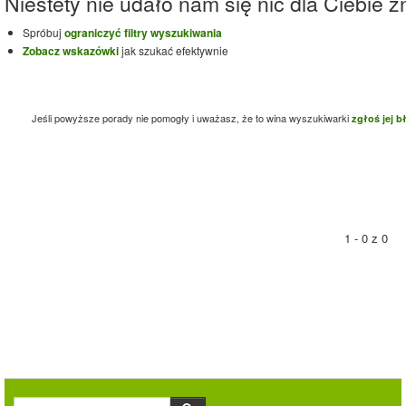
Niestety nie udało nam się nic dla Ciebie zn
Spróbuj
ograniczyć filtry wyszukiwania
Zobacz wskazówki
jak szukać efektywnie
Jeśli powyższe porady nie pomogły i uważasz, że to wina wyszukiwarki
zgłoś jej b
1 - 0 z 0