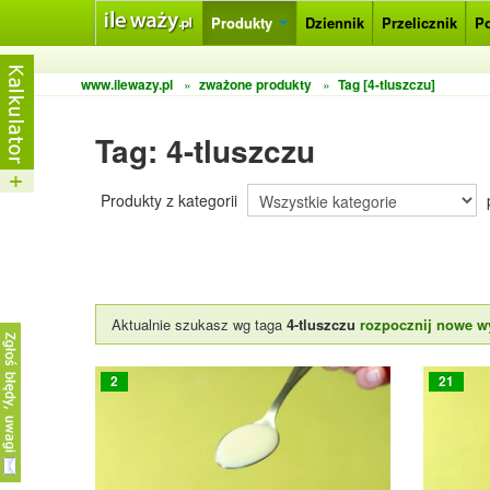
Produkty
Dziennik
Przelicznik
P
www.ilewazy.pl
»
zważone produkty
»
Tag [4-tluszczu]
Tag: 4-tluszczu
Produkty z kategorii
Aktualnie szukasz wg taga
4-tluszczu
rozpocznij nowe w
2
21