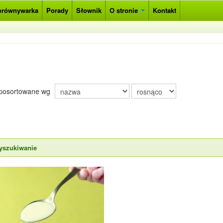
orównywarka
Porady
Słownik
O stronie
Kontakt
posortowane wg
yszukiwanie