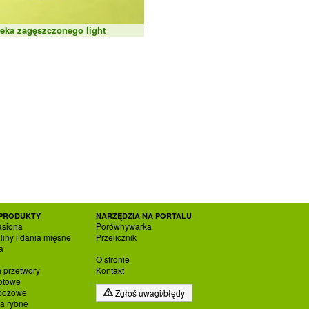
eka zagęszczonego light
PRODUKTY
NARZĘDZIA NA PORTALU
asiona
Porównywarka
liny i dania mięsne
Przelicznik
a
O stronie
h przetwory
Kontakt
otowe
zbożowe
Zgłoś uwagi/błędy
ia rybne