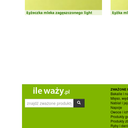
Łyżeczka mleka zagęszczonego light
Łyżka ml
ZWAŻONE 
Bakalie i n
Mięso, węd
Nabiał i jaj
Napoje
Owoce i ic
Produkty g
Produkty 
Ryby i dan