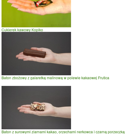
Cukierek kawowy Kopiko
Baton zbożowy z galaretką malinową w polewie kakaowej Frutica
Baton z surowymi ziarnami kakao, orzechami nerkowca i czarną porzeczką