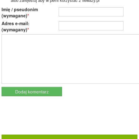
albo zarejestuj aby w pełni korzystać z ileważy.pl
Imię / pseudonim
(wymagane)
Adres e-mail:
(wymagany)