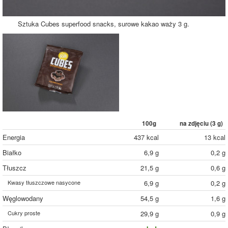
Sztuka Cubes superfood snacks, surowe kakao waży 3 g.
100g
na zdjęciu (
3
g)
Energia
437 kcal
13 kcal
Białko
6,9 g
0,2 g
Tłuszcz
21,5 g
0,6 g
Kwasy tłuszczowe nasycone
6,9 g
0,2 g
Węglowodany
54,5 g
1,6 g
Cukry proste
29,9 g
0,9 g