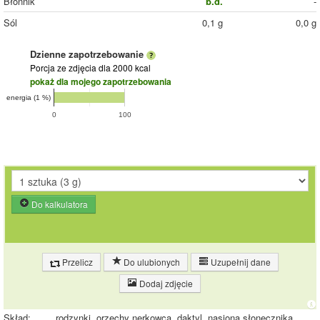
Błonnik
b.d.
-
Sól
0,1 g
0,0 g
Dzienne zapotrzebowanie
Porcja ze zdjęcia
dla 2000 kcal
pokaż dla mojego zapotrzebowania
energia (1 %)
0
100
Do kalkulatora
Przelicz
Do ulubionych
Uzupełnij dane
Dodaj zdjęcie
Skład:
rodzynki, orzechy nerkowca, daktyl, nasiona słonecznika,