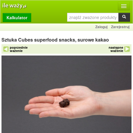
Kalkulator
Produkty
Zaloguj
Zarejestruj
Dziennik
Sztuka Cubes superfood snacks, surowe kakao
Przelicznik
poprzednie
następne
ważenie
ważenie
Porównywarka
Porady
Słownik
O stronie
Kontakt