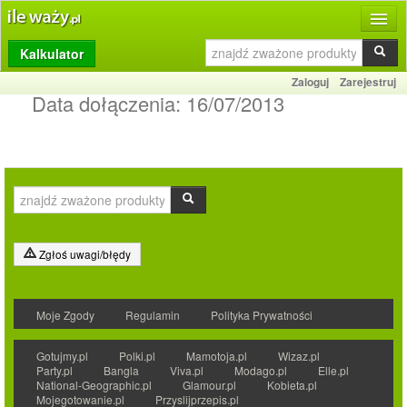
Kalkulator
Produkty
Zaloguj
Zarejestruj
Dziennik
Data dołączenia:
16/07/2013
Przelicznik
Porównywarka
Porady
Słownik
Zgłoś uwagi/błędy
O stronie
Moje Zgody
Regulamin
Polityka Prywatności
Kontakt
Gotujmy.pl
Polki.pl
Mamotoja.pl
Wizaz.pl
Party.pl
Bangla
Viva.pl
Modago.pl
Elle.pl
National-Geographic.pl
Glamour.pl
Kobieta.pl
Mojegotowanie.pl
Przyslijprzepis.pl