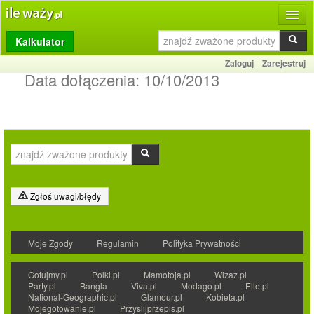
Kalkulator
Produkty
Zaloguj
Zarejestruj
Dziennik
Data dołączenia:
10/10/2013
Przelicznik
Porównywarka
Porady
Słownik
Zgłoś uwagi/błędy
O stronie
Moje Zgody
Regulamin
Polityka Prywatności
Kontakt
Gotujmy.pl
Polki.pl
Mamotoja.pl
Wizaz.pl
Party.pl
Bangla
Viva.pl
Modago.pl
Elle.pl
National-Geographic.pl
Glamour.pl
Kobieta.pl
Mojegotowanie.pl
Przyslijprzepis.pl