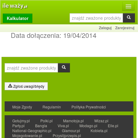
Kalkulator
Produkty
Zaloguj
Zarejestruj
Dziennik
Data dołączenia:
19/04/2014
Przelicznik
Porównywarka
Porady
Słownik
Zgłoś uwagi/błędy
O stronie
Moje Zgody
Regulamin
Polityka Prywatności
Kontakt
Gotujmy.pl
Polki.pl
Mamotoja.pl
Wizaz.pl
Party.pl
Bangla
Viva.pl
Modago.pl
Elle.pl
National-Geographic.pl
Glamour.pl
Kobieta.pl
Mojegotowanie.pl
Przyslijprzepis.pl