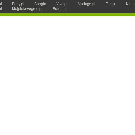
pl
Party.pl
Bangla
Viva.pl
Modago.pl
Elle.pl
Natio
pl
Mojpieknyogrod.pl
Burda.pl