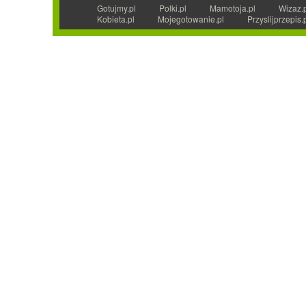
Gotujmy.pl
Polki.pl
Mamotoja.pl
Wizaz.
Kobieta.pl
Mojegotowanie.pl
Przyslijprzepis.