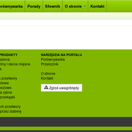
orównywarka
Porady
Słownik
O stronie
Kontakt
PRODUKTY
NARZĘDZIA NA PORTALU
asiona
Porównywarka
liny i dania mięsne
Przelicznik
a
O stronie
h przetwory
Kontakt
otowe
zbożowe
Zgłoś uwagi/błędy
ia rybne
 przekąski
ich przetwory
rzez Izabelę