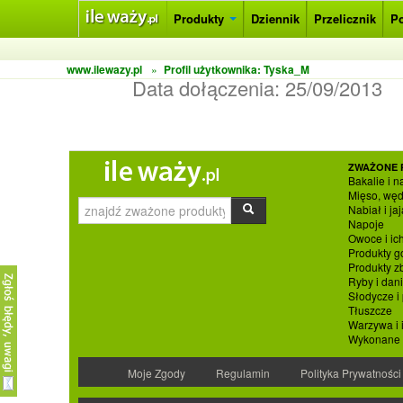
Produkty
Dziennik
Przelicznik
P
www.ilewazy.pl
»
Profil użytkownika: Tyska_M
Data dołączenia:
25/09/2013
ZWAŻONE 
Bakalie i n
Mięso, węd
Nabiał i jaj
Napoje
Owoce i ic
Produkty g
Produkty 
Ryby i dan
Słodycze i
Tłuszcze
Warzywa i 
Wykonane p
Moje Zgody
Regulamin
Polityka Prywatności