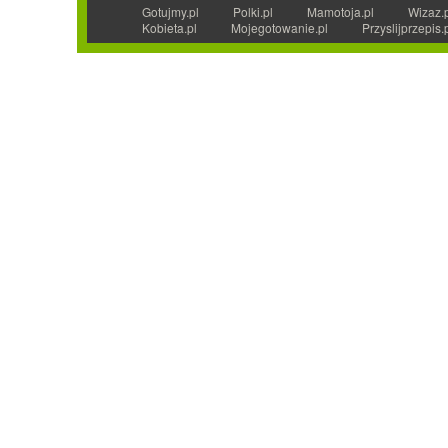
Gotujmy.pl
Polki.pl
Mamotoja.pl
Wizaz.
Kobieta.pl
Mojegotowanie.pl
Przyslijprzepis.