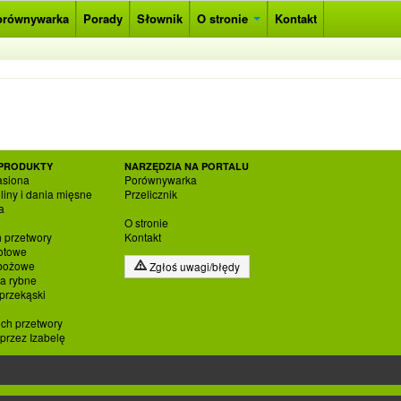
orównywarka
Porady
Słownik
O stronie
Kontakt
PRODUKTY
NARZĘDZIA NA PORTALU
asiona
Porównywarka
liny i dania mięsne
Przelicznik
a
O stronie
h przetwory
Kontakt
otowe
zbożowe
Zgłoś uwagi/błędy
ia rybne
 przekąski
ich przetwory
rzez Izabelę