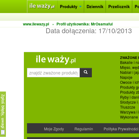
Produkty
Dziennik
Przelicznik
P
www.ilewazy.pl
»
Profil użytkownika: MrOsamaful
Data dołączenia:
17/10/2013
ZWAŻONE 
Bakalie i n
Mięso, węd
Nabiał i jaj
Napoje
Owoce i ic
Produkty g
Produkty 
Ryby i dan
Słodycze i
Tłuszcze
Warzywa i 
Wykonane p
Moje Zgody
Regulamin
Polityka Prywatności