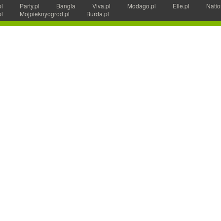
pl
Party.pl
Bangla
Viva.pl
Modago.pl
Elle.pl
Natio
pl
Mojpieknyogrod.pl
Burda.pl