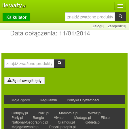
Kalkulator
Produkty
Zaloguj
Zarejestruj
Dziennik
Data dołączenia:
11/01/2014
Przelicznik
Porównywarka
Porady
Słownik
Zgłoś uwagi/błędy
O stronie
Moje Zgody
Regulamin
Polityka Prywatności
Kontakt
Gotujmy.pl
Polki.pl
Mamotoja.pl
Wizaz.pl
Party.pl
Bangla
Viva.pl
Modago.pl
Elle.pl
National-Geographic.pl
Glamour.pl
Kobieta.pl
Mojegotowanie.pl
Przyslijprzepis.pl