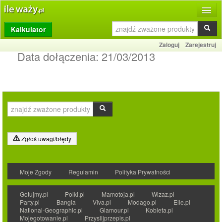
Kalkulator
Produkty
Zaloguj
Zarejestruj
Dziennik
Data dołączenia:
21/03/2013
Przelicznik
Porównywarka
Porady
Słownik
Zgłoś uwagi/błędy
O stronie
Moje Zgody
Regulamin
Polityka Prywatności
Kontakt
Gotujmy.pl
Polki.pl
Mamotoja.pl
Wizaz.pl
Party.pl
Bangla
Viva.pl
Modago.pl
Elle.pl
National-Geographic.pl
Glamour.pl
Kobieta.pl
Mojegotowanie.pl
Przyslijprzepis.pl