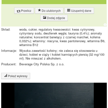
Przelicz
Do ulubionych
Uzupełnij dane
Dodaj zdjęcie
Skład:
woda, cukier, regulatory kwasowości: kwas cytrynowy,
cytryniany sodu, dwutlenek węgla; tauryna (0,4%); aromaty
naturalne; koncentrat barwiący z czarnej marchwi, kofeina
0,032%); witaminy: niacyna, kwas pantotenowy, witamina B6,
witamina B12
Informacje:
Wysoka zawartość kofeiny; nie zaleca się stosowania u
dzieci, kobiet w ciąży i kobiet karmiących piersią (32 mg/100
ml). Nie mieszać z alkoholem.
Producent:
Beverage City Polska Sp. z o.o.
Pokaż wykresy
Wykres składu produktu
Węglowodany
(11%)
11%
Pozostałe (89%)