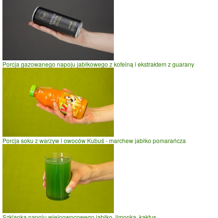
prasowanie
prowadzenie samochodu
0
10
20
czas w minutach
Porcja gazowanego napoju jabłkowego z kofeiną i ekstraktem z guarany
Porcja soku z warzyw i owoców Kubuś - marchew jabłko pomarańcza
Szklanka napoju wieloowocowego jabłko, limonka, kaktus