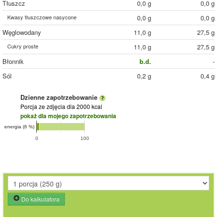
Tłuszcz
0,0 g
0,0 g
Kwasy tłuszczowe nasycone
0,0 g
0,0 g
Węglowodany
11,0 g
27,5 g
Cukry proste
11,0 g
27,5 g
Błonnik
b.d.
-
Sól
0,2 g
0,4 g
Dzienne zapotrzebowanie
Porcja ze zdjęcia
dla 2000 kcal
pokaż dla mojego zapotrzebowania
energia (6 %)
0
100
Do kalkulatora