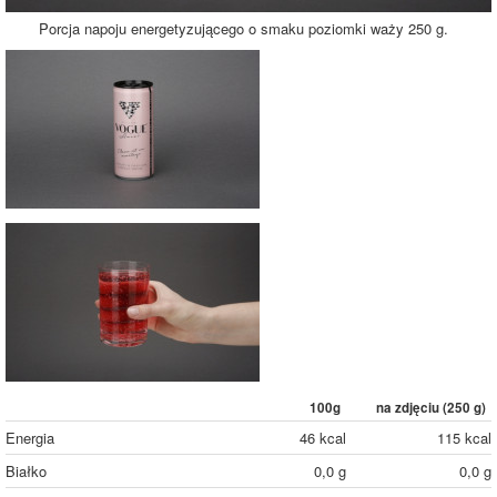
Porcja napoju energetyzującego o smaku poziomki waży 250 g.
100g
na zdjęciu (
250
g)
Energia
46 kcal
115 kcal
Białko
0,0 g
0,0 g