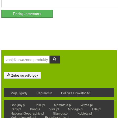
Zgłoś uwagi/błędy
Moje Zgody
Regulamin
Polityka Prywatności
Gotujmy.pl
Polki.pl
Mamotoja.pl
Wizaz.pl
Party.pl
Bangla
Viva.pl
Modago.pl
Elle.pl
National-Geographic.pl
Glamour.pl
Kobieta.pl
Mojegotowanie.pl
Przyslijprzepis.pl