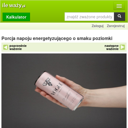
Kalkulator
Produkty
Zaloguj
Zarejestruj
Dziennik
Porcja napoju energetyzującego o smaku poziomki
Przelicznik
poprzednie
następne
ważenie
ważenie
Porównywarka
Porady
Słownik
O stronie
Kontakt