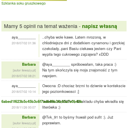
Szklanka soku gruszkowego
Mamy 5 opinii na temat ważenia -
napisz własną
aya_________
..chyba wole kawe. Latem mrozoną, w
chlodniejsze dni z dodatkiem cynamonu i gorzkiej
2018/07/02 01:36
czekolady..pani Basiu ciekawa jestem czy Pani
wypila tego cukrowego zajzajera? xDDD
Barbara
@aya_________ spróbowałam, taka praca :)
Na tym skończyła się moja znajomość z tym
[autor ilewazy.pl]
napojem.
2018/07/02 08:21
aya_________
Owocna :D chociaz brzmi to dziwnie w kontekscie
jego poziomkowosci ;]
2018/07/02 10:14
6abed1f623b5c45b3c6f7adb49b34c65a7e0b42b
"kofeina 90,032%" , do składu chyba wkradła się
literówka ;)
2018/11/26 00:07
Barbara
@Tvk_91 to byśmy fruwali pod sufit :). Już
poprawiam.
[autor ilewazy.pl]