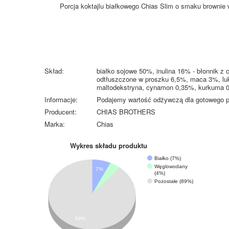
Porcja koktajlu białkowego Chias Slim o smaku brownie 
Skład:
białko sojowe 50%, inulina 16% - błonnik z c
odtłuszczone w proszku 6,5%, maca 3%, luk
maltodekstryna, cynamon 0,35%, kurkuma 
Informacje:
Podajemy wartość odżywczą dla gotowego p
Producent:
CHIAS BROTHERS
Marka:
Chias
Wykres składu produktu
Białko (7%)
Węglowodany
7%
(4%)
Pozostałe (89%)
89%