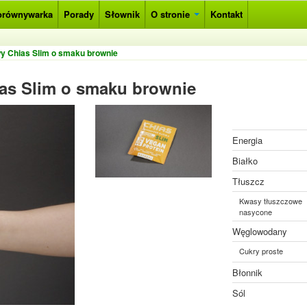
orównywarka
Porady
Słownik
O stronie
Kontakt
wy Chias Slim o smaku brownie
ias Slim o smaku brownie
Energia
Białko
Tłuszcz
Kwasy tłuszczowe
nasycone
Węglowodany
Cukry proste
Błonnik
Sól