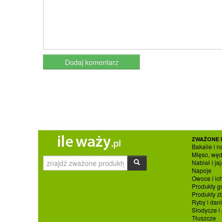
ZWAŻONE 
Bakalie i n
Mięso, węd
Nabiał i jaj
Napoje
Owoce i ic
Produkty g
Produkty 
Ryby i dan
Słodycze i
Tłuszcze