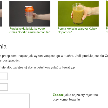
Porcja koktajlu Warzyw Kubek
P
Porcja koktajlu białkowego
Odporność
c
Chias Sport o smaku lemon tart
nia
przepisem, napisz jak wykorzystujesz go w kuchni. Jeśli produkt jest dla Ci
zy dostępność.
ię albo zarejestuj aby w pełni korzystać z ileważy.pl
Zobacz
jakie są zalety rejestracji
przy komentowaniu