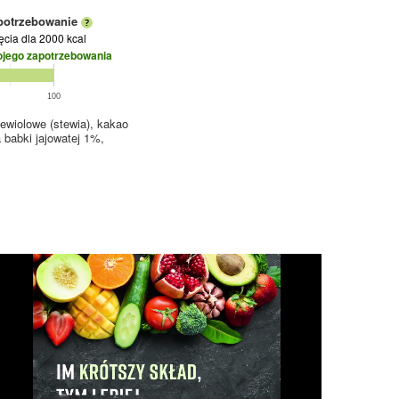
potrzebowanie
jęcia
dla 2000 kcal
ojego zapotrzebowania
100
tewiolowe (stewia), kakao
babki jajowatej 1%,