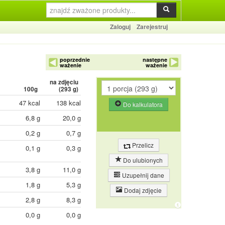
Zaloguj
Zarejestruj
poprzednie
następne
ważenie
ważenie
na zdjęciu
100g
(
293
g)
47 kcal
138 kcal
Do kalkulatora
6,8 g
20,0 g
0,2 g
0,7 g
Przelicz
0,1 g
0,3 g
Do ulubionych
3,8 g
11,0 g
Uzupełnij dane
1,8 g
5,3 g
Dodaj zdjęcie
2,8 g
8,3 g
0,0 g
0,0 g