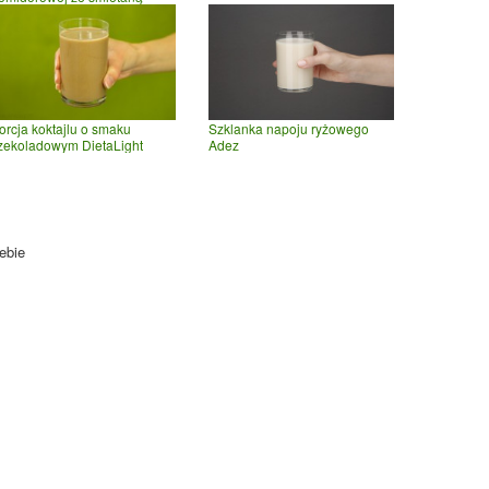
orcja koktajlu o smaku
Szklanka napoju ryżowego
zekoladowym DietaLight
Adez
ebie