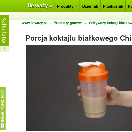
Produkty
Dziennik
Przelicznik
P
www.ilewazy.pl
»
Produkty gotowe
»
Odżywczy koktajl białko
Porcja koktajlu białkowego Ch