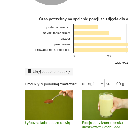
Czas potrzebny na spalenie porcji ze zdjęcia
dla 
jazda na rowerze
szybki taniec,trucht
spacer
prasowanie
prowadzenie samochodu
0
20
czas w m
Ukryj podobne produkty
Produkty o podobnej zawartości
na
Łyżeczka ketchupu ze stewią
Porcja zupy krem o smaku
groszkowym Smart Food