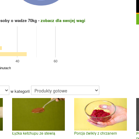
osoby o wadze
70
kg -
zobacz dla swojej wagi
40
60
inutach
w kategorii
Łyżka ketchupu ze stewią
Porcja ćwikły z chrzanem
P
p