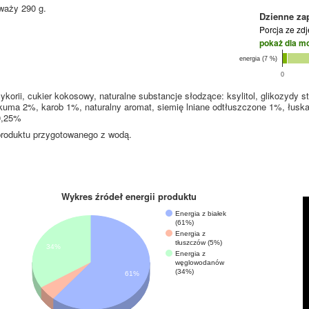
waży 290 g.
Dzienne za
Porcja ze zd
pokaż dla m
energia (7 %)
0
ykorii, cukier kokosowy, naturalne substancje słodzące: ksylitol, glikozydy s
uma 2%, karob 1%, naturalny aromat, siemię lniane odtłuszczone 1%, łuska 
0,25%
roduktu przygotowanego z wodą.
Wykres źródeł energii produktu
Energia z białek
(61%)
Energia z
tłuszczów (5%)
34%
Energia z
węglowodanów
(34%)
61%