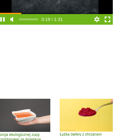
0:19 / 1:31
Łyżka ćwikły z chrzanem
orcja ekologicznej zupy
omidorowej ze śmietaną