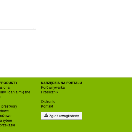
PRODUKTY
NARZĘDZIA NA PORTALU
asiona
Porównywarka
liny i dania mięsne
Przelicznik
a
O stronie
h przetwory
Kontakt
otowe
zbożowe
Zgłoś uwagi/błędy
ia rybne
 przekąski