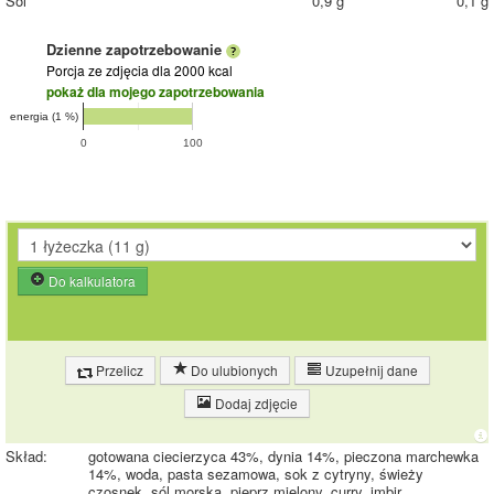
Sól
0,9 g
0,1 g
Dzienne zapotrzebowanie
Porcja ze zdjęcia
dla 2000 kcal
pokaż dla mojego zapotrzebowania
energia (1 %)
0
100
Do kalkulatora
Przelicz
Do ulubionych
Uzupełnij dane
Dodaj zdjęcie
Skład:
gotowana ciecierzyca 43%, dynia 14%, pieczona marchewka
14%, woda, pasta sezamowa, sok z cytryny, świeży
czosnek, sól morska, pieprz mielony, curry, imbir