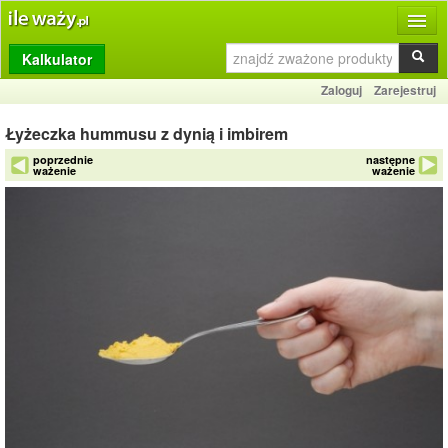
Kalkulator
Produkty
Zaloguj
Zarejestruj
Dziennik
Łyżeczka hummusu z dynią i imbirem
Przelicznik
poprzednie
następne
ważenie
ważenie
Porównywarka
Porady
Słownik
O stronie
Kontakt