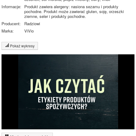
Informacje:
Produkt zawiera alergeny: nasiona sezamu i produkty
pochodne. Produkt może zawierać gluten, soję, orzeszki
ziemne, seler i produkty pochodne.
Producent:
Radziowi
Marka:
ViVio
Pokaż wykresy
Wykres składu produktu
Białko (5%)
Tłuszcz (7%)
Węglowodany
11%
(11%)
Sól (1%)
Pozostałe (76%)
76%
Wykres źródeł energii produktu
Energia z białek
(15%)