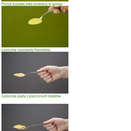
Porcja sojowej bitej śmietany w sprayu
Łyżeczka musztardy Kremskiej
Łyżeczka pasty z pieczonych batatów