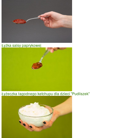
Łyżka salsy paprykowej
Łyżeczka łagodnego ketchupu dla dzieci "Pudliszek"