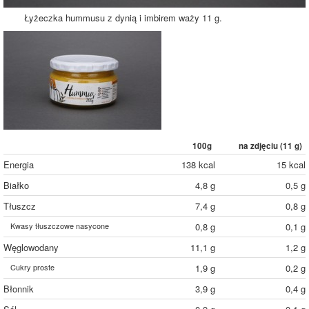
Łyżeczka hummusu z dynią i imbirem waży 11 g.
100g
na zdjęciu (
11
g)
Energia
138 kcal
15 kcal
Białko
4,8 g
0,5 g
Tłuszcz
7,4 g
0,8 g
Kwasy tłuszczowe nasycone
0,8 g
0,1 g
Węglowodany
11,1 g
1,2 g
Cukry proste
1,9 g
0,2 g
Błonnik
3,9 g
0,4 g