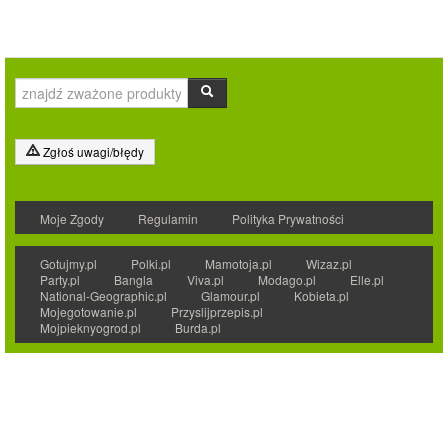
Zgłoś uwagi/błędy
Moje Zgody
Regulamin
Polityka Prywatności
Gotujmy.pl
Polki.pl
Mamotoja.pl
Wizaz.pl
Party.pl
Bangla
Viva.pl
Modago.pl
Elle.pl
National-Geographic.pl
Glamour.pl
Kobieta.pl
Mojegotowanie.pl
Przyslijprzepis.pl
Mojpieknyogrod.pl
Burda.pl