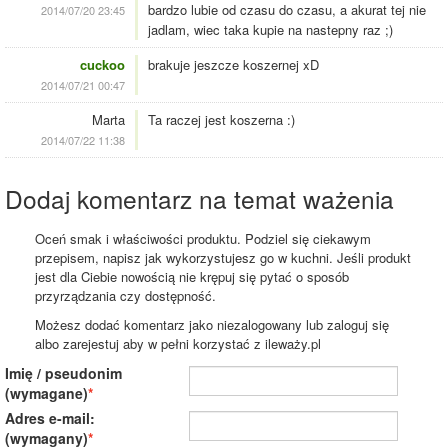
bardzo lubie od czasu do czasu, a akurat tej nie
2014/07/20 23:45
jadlam, wiec taka kupie na nastepny raz ;)
cuckoo
brakuje jeszcze koszernej xD
2014/07/21 00:47
Marta
Ta raczej jest koszerna :)
2014/07/22 11:38
Dodaj komentarz na temat ważenia
Oceń smak i właściwości produktu. Podziel się ciekawym
przepisem, napisz jak wykorzystujesz go w kuchni. Jeśli produkt
jest dla Ciebie nowością nie krępuj się pytać o sposób
przyrządzania czy dostępność.
Możesz dodać komentarz jako niezalogowany lub zaloguj się
albo zarejestuj aby w pełni korzystać z ileważy.pl
Imię / pseudonim
(wymagane)
Adres e-mail:
(wymagany)