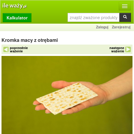
Kalkulator
Produkty
Zaloguj
Zarejestruj
Dziennik
Kromka macy z otrębami
Przelicznik
poprzednie
następne
ważenie
ważenie
Porównywarka
Porady
Słownik
O stronie
Kontakt