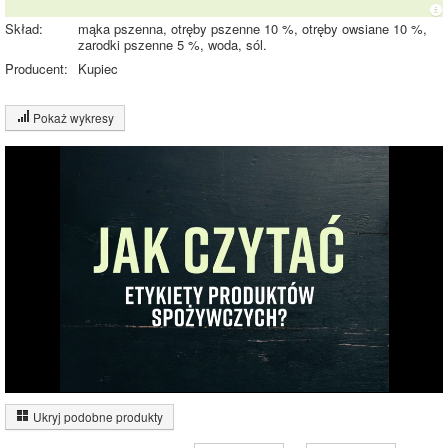
Skład:
mąka pszenna, otręby pszenne 10 %, otręby owsiane 10 %,
zarodki pszenne 5 %, woda, sól.
Producent:
Kupiec
Pokaż wykresy
Wykres składu produktu
Białko (13%)
Tłuszcz (1%)
9%
13%
Węglowodany
(77%)
Pozostałe (9%)
77%
Wykres źródeł energii produktu
Energia z białek
(14%)
Ukryj podobne produkty
14%
Energia z
tłuszczów (3%)