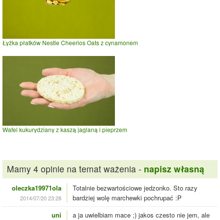
Łyżka płatków Nestle Cheerios Oats z cynamonem
Wafel kukurydziany z kaszą jaglaną i pieprzem
Mamy 4 opinie na temat ważenia -
napisz własną
oleczka19971ola
Totalnie bezwartościowe jedzonko. Sto razy
bardziej wolę marchewki pochrupać :P
2014/07/20 23:28
uni
a ja uwielbiam mace ;) jakos czesto nie jem, ale