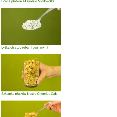
Porcja płatków Mlekołaki Miodokółka
Łyżka chia z otrębami owsianymi
Szklanka płatków Nestle Cheerios Oats