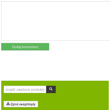
Zgłoś uwagi/błędy