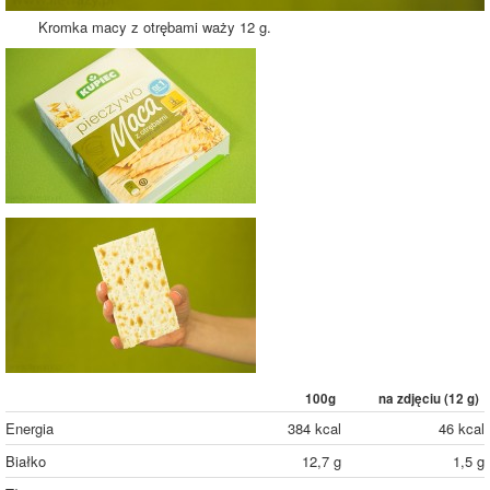
Kromka macy z otrębami waży 12 g.
100g
na zdjęciu (
12
g)
Energia
384 kcal
46 kcal
Białko
12,7 g
1,5 g