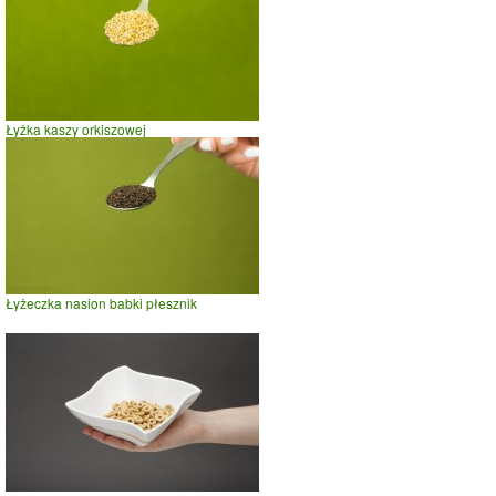
Łyżka kaszy orkiszowej
Łyżeczka nasion babki płesznik