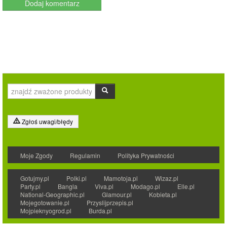
Zgłoś uwagi/błędy
Moje Zgody
Regulamin
Polityka Prywatności
Gotujmy.pl
Polki.pl
Mamotoja.pl
Wizaz.pl
Party.pl
Bangla
Viva.pl
Modago.pl
Elle.pl
National-Geographic.pl
Glamour.pl
Kobieta.pl
Mojegotowanie.pl
Przyslijprzepis.pl
Mojpieknyogrod.pl
Burda.pl