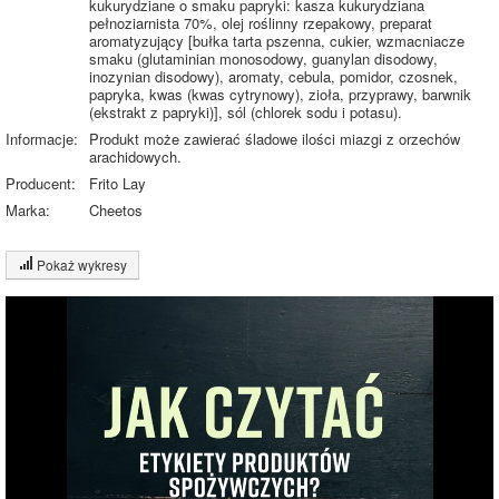
kukurydziane o smaku papryki: kasza kukurydziana
pełnoziarnista 70%, olej roślinny rzepakowy, preparat
aromatyzujący [bułka tarta pszenna, cukier, wzmacniacze
smaku (glutaminian monosodowy, guanylan disodowy,
inozynian disodowy), aromaty, cebula, pomidor, czosnek,
papryka, kwas (kwas cytrynowy), zioła, przyprawy, barwnik
(ekstrakt z papryki)], sól (chlorek sodu i potasu).
Informacje:
Produkt może zawierać śladowe ilości miazgi z orzechów
arachidowych.
Producent:
Frito Lay
Marka:
Cheetos
Pokaż wykresy
Wykres składu produktu
Białko (7%)
Tłuszcz (26%)
7%
12%
Węglowodany
(55%)
26%
Pozostałe (12%)
55%