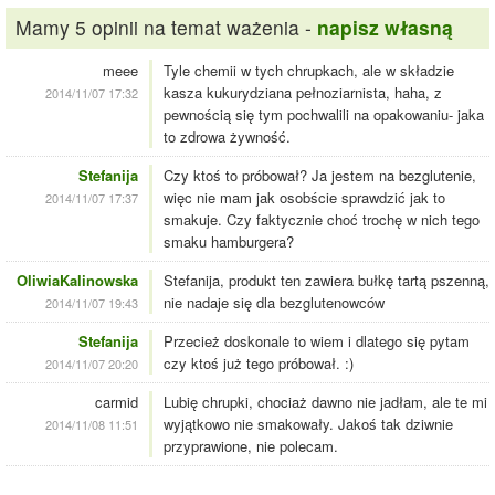
Mamy 5 opinii na temat ważenia -
napisz własną
meee
Tyle chemii w tych chrupkach, ale w składzie
kasza kukurydziana pełnoziarnista, haha, z
2014/11/07 17:32
pewnością się tym pochwalili na opakowaniu- jaka
to zdrowa żywność.
Stefanija
Czy ktoś to próbował? Ja jestem na bezglutenie,
więc nie mam jak osobście sprawdzić jak to
2014/11/07 17:37
smakuje. Czy faktycznie choć trochę w nich tego
smaku hamburgera?
OliwiaKalinowska
Stefanija, produkt ten zawiera bułkę tartą pszenną,
nie nadaje się dla bezglutenowców
2014/11/07 19:43
Stefanija
Przecież doskonale to wiem i dlatego się pytam
czy ktoś już tego próbował. :)
2014/11/07 20:20
carmid
Lubię chrupki, chociaż dawno nie jadłam, ale te mi
wyjątkowo nie smakowały. Jakoś tak dziwnie
2014/11/08 11:51
przyprawione, nie polecam.