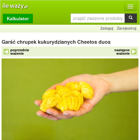
Kalkulator
Produkty
Zaloguj
Zarejestruj
Dziennik
Garść chrupek kukurydzianych Cheetos duos
Przelicznik
poprzednie
następne
ważenie
ważenie
Porównywarka
Porady
Słownik
O stronie
Kontakt