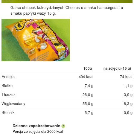
Garść chrupek kukurydzianych Cheetos o smaku hamburgera i o
smaku papryki waży 15 g.
100g
na zdjęciu (
15
g)
Energia
494 kcal
74 kcal
Białko
7,4 g
1,1 g
Tłuszcz
26,0 g
3,9 g
Węglowodany
55,0 g
8,3 g
Błonnik
5,7 g
0,9 g
Dzienne zapotrzebowanie
Porcja ze zdjęcia
dla 2000 kcal