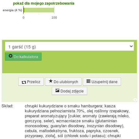
pokaż dla mojego zapotrzebowania
energia (4 %)
0
100
Do kalkulatora
Przelicz
Do ulubionych
Uzupełnij dane
Dodaj zdjęcie
Skład:
chrupki kukurydziane o smaku hamburgera: kasza
kukurydziana pełnoziarnista 70%, olej roślinny rzepakowy,
preparat aromatyzujący [cukier, aromaty (zawierają mleko,
gorczycę, seler), wzmacniacze smaku (glutaminian
monosodowy, guanylan disodowy, inozynian disodowy),
cebula, maltodekstryna, fruktoza, papryka, czosnek,
przyprawy, zioła], sól (chlorek sodu i potasu); chrupki