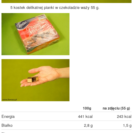
5 kostek delikatnej pianki w czekoladzie waży 55 g.
100g
na zdjęciu (
55
g)
Energia
441 kcal
243 kcal
Białko
2,8 g
1,5 g