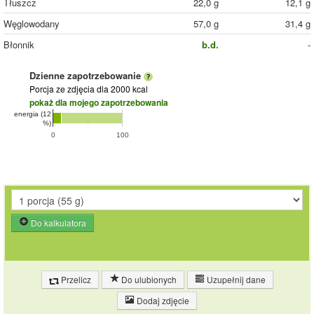
Tłuszcz
22,0 g
12,1 g
Węglowodany
57,0 g
31,4 g
Błonnik
b.d.
-
Dzienne zapotrzebowanie
Porcja ze zdjęcia
dla 2000 kcal
pokaż dla mojego zapotrzebowania
energia (12
%)
0
100
Do kalkulatora
Przelicz
Do ulubionych
Uzupełnij dane
Dodaj zdjęcie