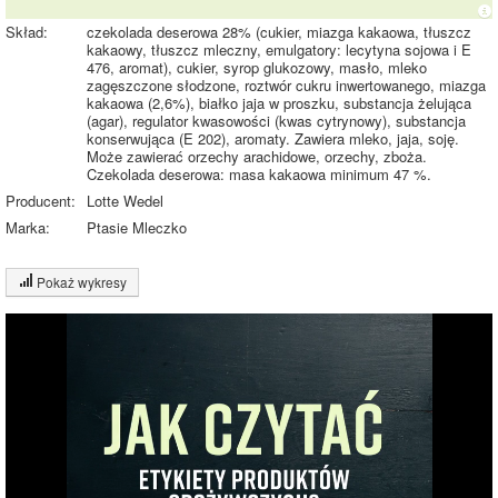
Skład:
czekolada deserowa 28% (cukier, miazga kakaowa, tłuszcz
kakaowy, tłuszcz mleczny, emulgatory: lecytyna sojowa i E
476, aromat), cukier, syrop glukozowy, masło, mleko
zagęszczone słodzone, roztwór cukru inwertowanego, miazga
kakaowa (2,6%), białko jaja w proszku, substancja żelująca
(agar), regulator kwasowości (kwas cytrynowy), substancja
konserwująca (E 202), aromaty. Zawiera mleko, jaja, soję.
Może zawierać orzechy arachidowe, orzechy, zboża.
Czekolada deserowa: masa kakaowa minimum 47 %.
Producent:
Lotte Wedel
Marka:
Ptasie Mleczko
Pokaż wykresy
Wykres składu produktu
Białko (3%)
Tłuszcz (22%)
18%
Węglowodany
22%
(57%)
Pozostałe (18%)
57%