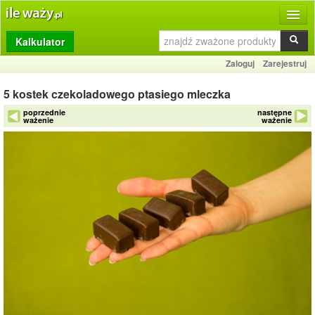
Kalkulator
Produkty
Zaloguj
Zarejestruj
Dziennik
5 kostek czekoladowego ptasiego mleczka
Przelicznik
poprzednie
następne
ważenie
ważenie
Porównywarka
Porady
Słownik
O stronie
Kontakt