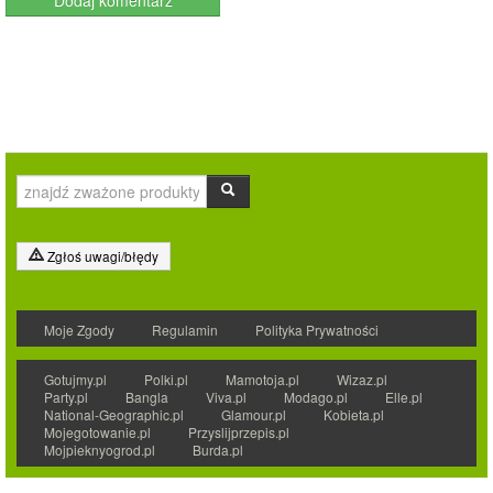
Zgłoś uwagi/błędy
Moje Zgody
Regulamin
Polityka Prywatności
Gotujmy.pl
Polki.pl
Mamotoja.pl
Wizaz.pl
Party.pl
Bangla
Viva.pl
Modago.pl
Elle.pl
National-Geographic.pl
Glamour.pl
Kobieta.pl
Mojegotowanie.pl
Przyslijprzepis.pl
Mojpieknyogrod.pl
Burda.pl