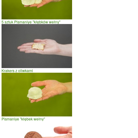
czas w minutach
5 sztuk Pismaniye "kłębków wełny"
Krakers z oliwkami
Pismaniye "kłębek wełny"